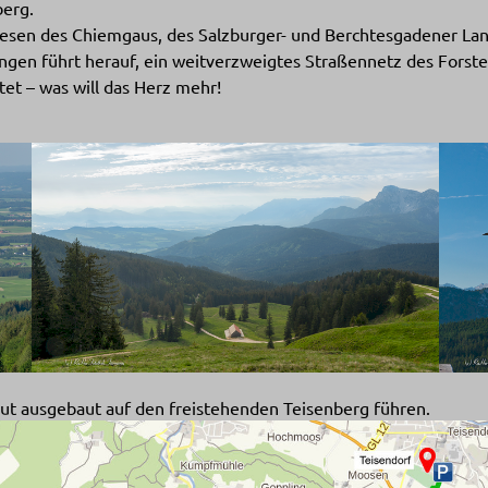
berg.
Wiesen des Chiemgaus, des Salzburger- und Berchtesgadener La
ngen führt herauf, ein weitverzweigtes Straßennetz des Forste
et – was will das Herz mehr!
Show larger version
Show l
 gut ausgebaut auf den freistehenden Teisenberg führen.