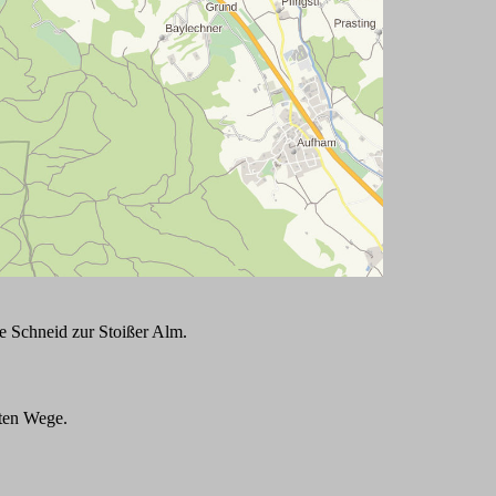
e Schneid zur Stoißer Alm.
sten Wege.