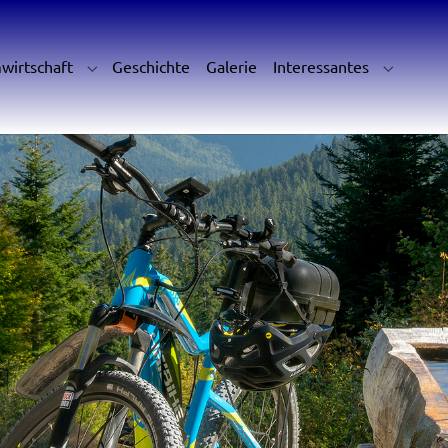
nt)
wirtschaft
Geschichte
Galerie
Interessantes
Submenu for "Almwirtschaft"
Submenu 